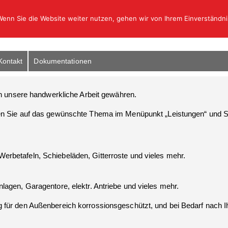
enn Sie die Website weiter nutzen, gehen wir von Ihrem Einverständni
Kontakt
Dokumentationen
in unsere handwerkliche Arbeit gewähren.
n Sie auf das gewünschte Thema im Menüpunkt „Leistungen“ und Si
rbetafeln, Schiebeläden, Gitterroste und vieles mehr.
lagen, Garagentore, elektr. Antriebe und vieles mehr.
für den Außenbereich korrossionsgeschützt, und bei Bedarf nach Ih